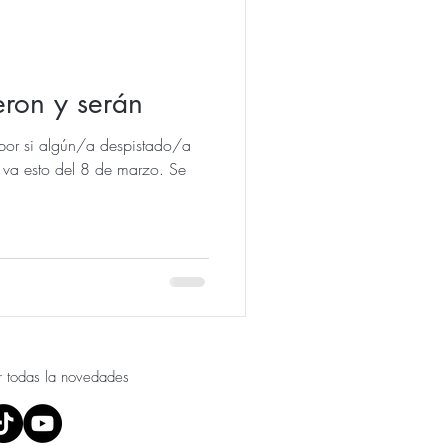
eron y serán
 por si algún/a despistado/a
 va esto del 8 de marzo. Se
r todas la novedades