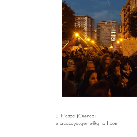
El Picazo (Cuenca)
elpicazoysugente@gmail.com