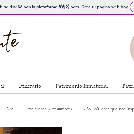
b se diseñó con la plataforma
.com
. Crea tu página web hoy.
al
Itinerario
Patrimonio Inmaterial
Patr
Arte
Tradiciones y costumbres
8M - Mujeres que nos insp
ura
II Concurso Relato Corto